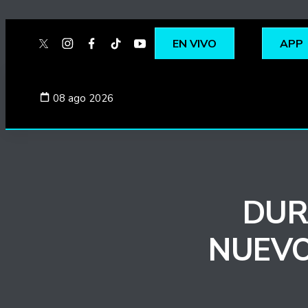
EN VIVO
APP
twitter
instagram
facebook
tiktok
youtube
spotify
08 ago 2026
DUR
NUEVO