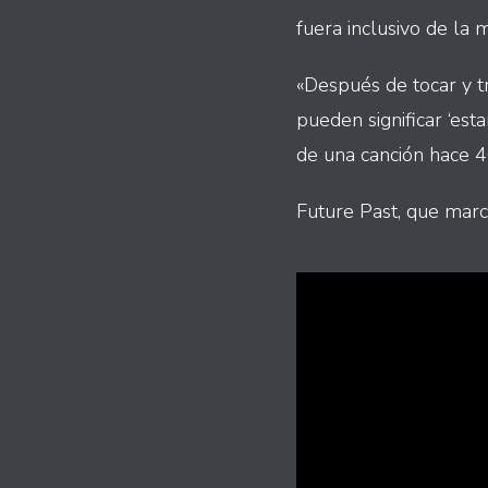
fuera inclusivo de la 
«Después de tocar y t
pueden significar ‘est
de una canción hace 4
Future Past, que marc