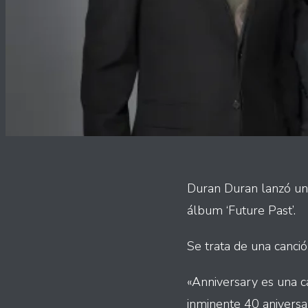
Duran Duran lanzó un 
álbum ‘Future Past’.
Se trata de una canció
«Anniversary es una c
inminente 40 aniversar