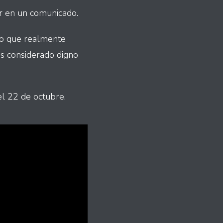
or en un comunicado.
lo que realmente
os considerado digno
el 22 de octubre.