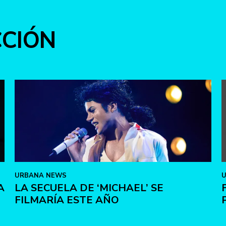
CCIÓN
URBANA NEWS
A
LA SECUELA DE ‘MICHAEL’ SE
FILMARÍA ESTE AÑO