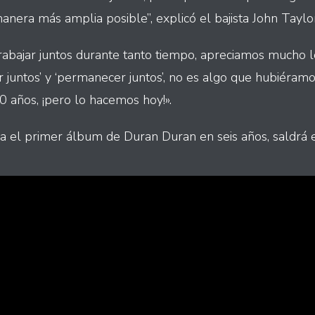
manera más amplia posible”, explicó el bajista John Tayl
rabajar juntos durante tanto tiempo, apreciamos mucho 
ar juntos’ y ‘permanecer juntos’, no es algo que hubiéram
0 años, ¡pero lo hacemos hoy!».
a el primer álbum de Duran Duran en seis años, saldrá 