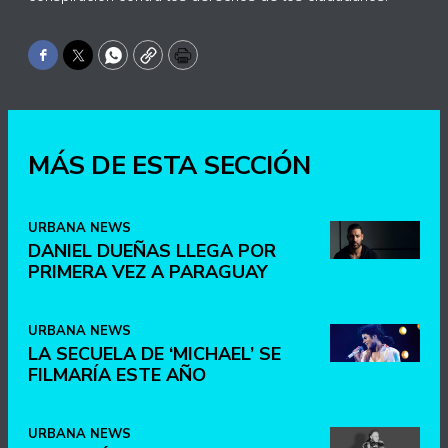
Facebook
Twitter
WhatsApp
Copy
Print
MÁS DE ESTA SECCIÓN
URBANA NEWS
DANIEL DUEÑAS LLEGA POR
PRIMERA VEZ A PARAGUAY
URBANA NEWS
LA SECUELA DE ‘MICHAEL’ SE
FILMARÍA ESTE AÑO
URBANA NEWS