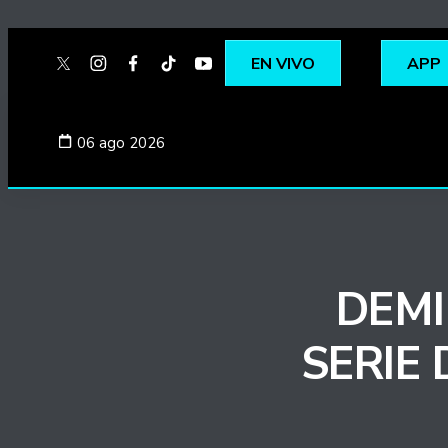
EN VIVO
APP
twitter
instagram
facebook
tiktok
youtube
spotify
06 ago 2026
DEMI
SERIE