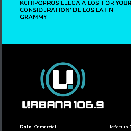
KCHIPORROS LLEGA A LOS ‘FOR YOU
CONSIDERATION’ DE LOS LATIN
GRAMMY
Dpto. Comercial:
Jefatura 