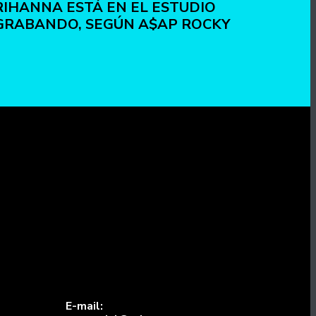
RIHANNA ESTÁ EN EL ESTUDIO
GRABANDO, SEGÚN A$AP ROCKY
E-mail: