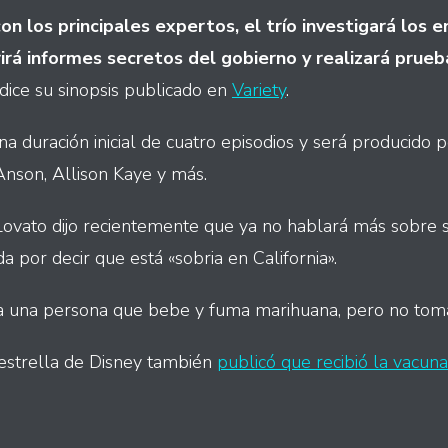
on los principales expertos, el trío investigará los 
irá informes secretos del gobierno y realizará prue
 dice su sinopsis publicado en
Variety
.
una duración inicial de cuatro episodios y será producido 
Anson, Allison Kaye y más.
Lovato dijo recientemente que ya no hablará más sobre s
da por decir que está «sobria en California».
 a una persona que bebe y fuma marihuana, pero no toma
estrella de Disney también
publicó que recibió la vacun
int