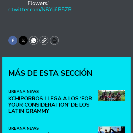
‘Flowers.’
pic.twitter.com/N8Yij6B5ZR
Facebook
Twitter
WhatsApp
Copy
Print
MÁS DE ESTA SECCIÓN
URBANA NEWS
KCHIPORROS LLEGA A LOS ‘FOR
YOUR CONSIDERATION’ DE LOS
LATIN GRAMMY
URBANA NEWS