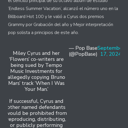
el sencillo principal de su octavo álbum de estudio
‘Endless Summer Vacation‘, alcanzó el número uno en la
Billboard Hot 100 y le valió a Cyrus dos premios
Grammy por Grabación del año y Mejor interpretación
pop solista a principios de este año.
— Pop Base
September
Miley Cyrus and her
(@PopBase)
17, 2024
‘Flowers’ co-writers are
being sued by Tempo
Music Investments for
allegedly copying Bruno
Mars’ track ‘When I Was
Your Man.’
If successful, Cyrus and
other named defendants
would be prohibited from
reproducing, distributing,
or publicly performing