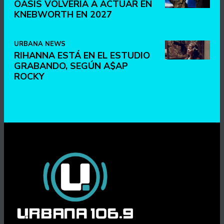
OASIS VOLVERÍA A ACTUAR EN
KNEBWORTH EN 2027
URBANA NEWS
RIHANNA ESTÁ EN EL ESTUDIO
GRABANDO, SEGÚN A$AP
ROCKY