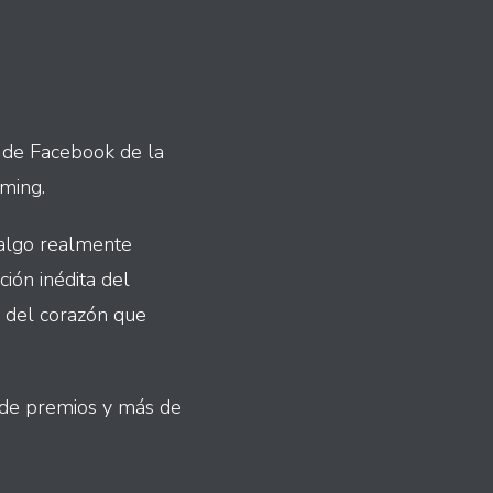
l de Facebook de la
ming.
 algo realmente
ción inédita del
o del corazón que
 de premios y más de