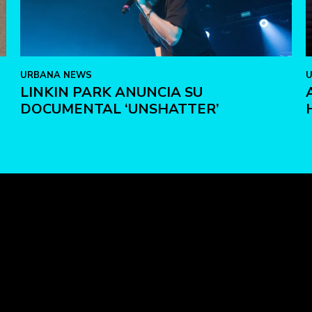
URBANA NEWS
LINKIN PARK ANUNCIA SU
DOCUMENTAL ‘UNSHATTER’