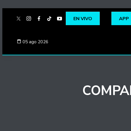
EN VIVO
APP
twitter
instagram
facebook
tiktok
youtube
spotify
05 ago 2026
COMPAR