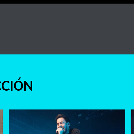
int
CCIÓN