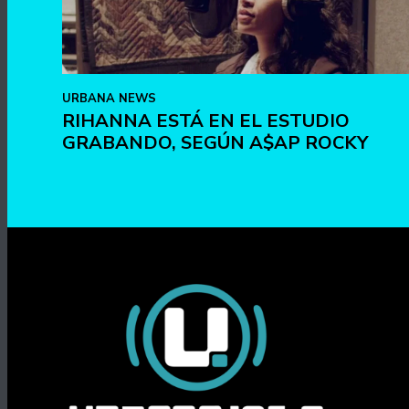
URBANA NEWS
RIHANNA ESTÁ EN EL ESTUDIO
GRABANDO, SEGÚN A$AP ROCKY