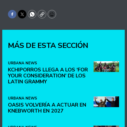
Facebook
Twitter
WhatsApp
Copy
Print
MÁS DE ESTA SECCIÓN
URBANA NEWS
KCHIPORROS LLEGA A LOS ‘FOR
YOUR CONSIDERATION’ DE LOS
LATIN GRAMMY
URBANA NEWS
OASIS VOLVERÍA A ACTUAR EN
KNEBWORTH EN 2027