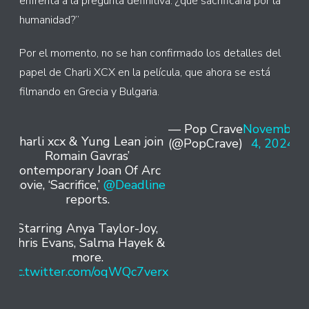
enfrenta a la pregunta definitiva: ¿qué sacrificaría por la
humanidad?”
Por el momento, no se han confirmado los detalles del
papel de Charli XCX en la película, que ahora se está
filmando en Grecia y Bulgaria.
— Pop Crave
November
Charli xcx & Yung Lean join
(@PopCrave)
4, 2024
Romain Gavras’
contemporary Joan Of Arc
movie, ‘Sacrifice,’
@Deadline
reports.
Starring Anya Taylor-Joy,
Chris Evans, Salma Hayek &
more.
pic.twitter.com/oqWQc7verx