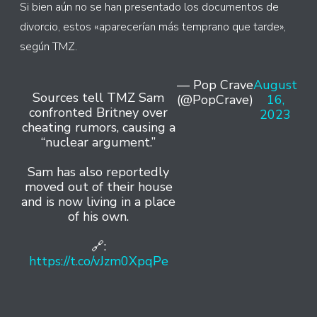
Si bien aún no se han presentado los documentos de
divorcio, estos «aparecerían más temprano que tarde»,
según TMZ.
— Pop Crave
August
Sources tell TMZ Sam
(@PopCrave)
16,
confronted Britney over
2023
cheating rumors, causing a
“nuclear argument.”
Sam has also reportedly
moved out of their house
and is now living in a place
of his own.
🔗:
https://t.co/vJzm0XpqPe