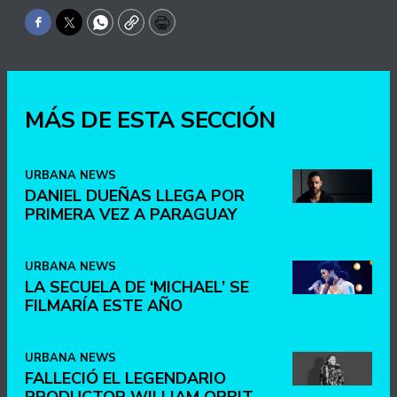
Facebook
Twitter
WhatsApp
Copy
Print
MÁS DE ESTA SECCIÓN
URBANA NEWS
DANIEL DUEÑAS LLEGA POR
PRIMERA VEZ A PARAGUAY
URBANA NEWS
LA SECUELA DE ‘MICHAEL’ SE
FILMARÍA ESTE AÑO
URBANA NEWS
FALLECIÓ EL LEGENDARIO