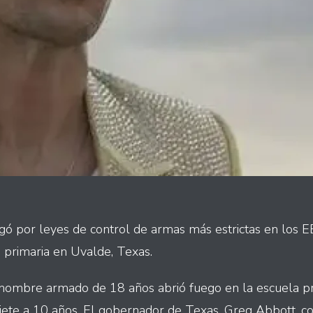
 por leyes de control de armas más estrictas en los EE.
a primaria en Uvalde, Texas.
 hombre armado de 18 años abrió fuego en la escuela p
iete a 10 años. El gobernador de Texas, Greg Abbott, c