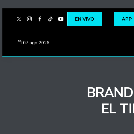
EN VIVO
APP
twitter
instagram
facebook
tiktok
youtube
spotify
07 ago 2026
BRAND
EL T