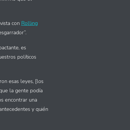
vista con
Rolling
esgarrador”.
pactante, es
estros políticos
on esas leyes, [los
 que la gente podía
os encontrar una
 antecedentes y quién