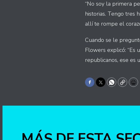
“No soy la primera pe
historias. Tengo tres 
allí te rompe el coraz
Cuando se le pregunt
Flowers explicó: “Es 
republicanos, ese es 
Facebook
Twitter
WhatsApp
Copy
Pr
MÁS DE ESTA SE