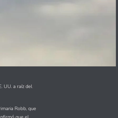
 UU. a raíz del
rimaria Robb, que
onfirmó que el