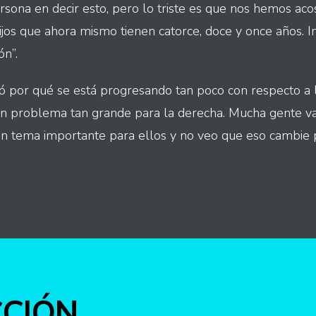
rsona en decir esto, pero lo triste es que nos hemos ac
hijos que ahora mismo tienen catorce, doce y once años. 
ón”.
ó por qué se está progresando tan poco con respecto a 
un problema tan grande para la derecha. Mucha gente va
un tema importante para ellos y no veo que eso cambie p
int
CCIÓN