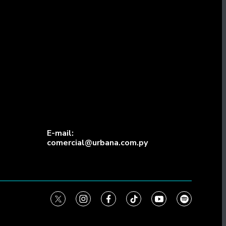
E-mail:
comercial@urbana.com.py
twitter
instagram
facebook
tiktok
youtube
spotify