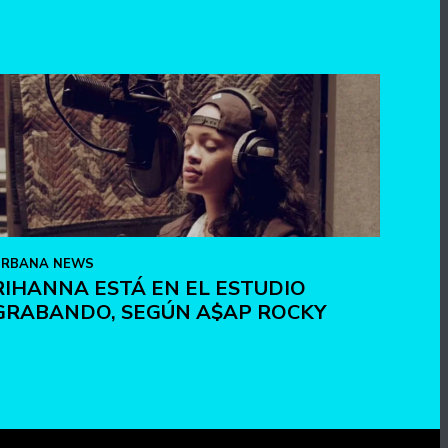
URBANA NEWS
RIHANNA ESTÁ EN EL ESTUDIO
GRABANDO, SEGÚN A$AP ROCKY