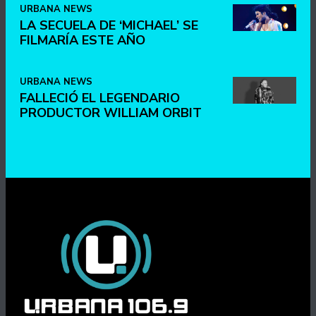
URBANA NEWS
LA SECUELA DE ‘MICHAEL’ SE
FILMARÍA ESTE AÑO
URBANA NEWS
FALLECIÓ EL LEGENDARIO
PRODUCTOR WILLIAM ORBIT