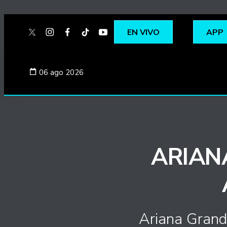
EN VIVO
APP
twitter
instagram
facebook
tiktok
youtube
spotify
06 ago 2026
ARIAN
Ariana Grande