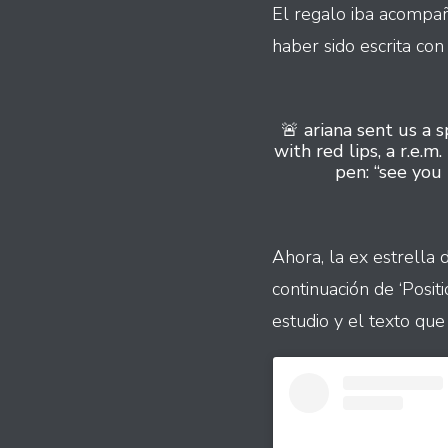
El regalo iba acompañ
haber sido escrita con 
🚨 ariana sent us a 
with red lips, a r.e.m
pen: “see you
Ahora, la ex estrella
continuación de ‘Posi
estudio y el texto qu