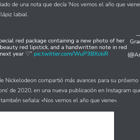
ado de una nota que decía ‘Nos vemos el año que viene
lápiz labial.
—
special red package containing a new photo of her
Gra
. beauty red lipstick, and a handwritten note in red
 next year ♡”
pic.twitter.com/WuP3BXckiR
(@Ar
 de Nickelodeon compartió más avances para su próximo
tions’ de 2020, en una nueva publicación en Instagram qu
e también señala: «Nos vemos el año que viene».