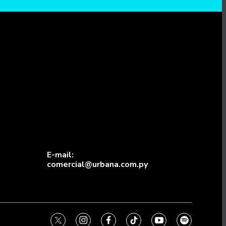
E-mail:
comercial@urbana.com.py
twitter
instagram
facebook
tiktok
youtube
spotify