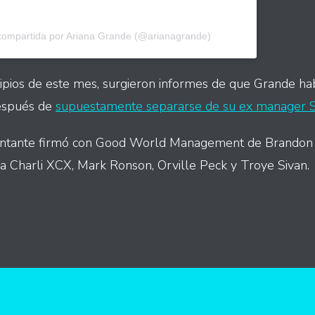
compartida por Ariana Grande (@arianagrande)
ncipios de este mes, surgieron informes de que Grande h
después de
supuestamente separarse de su ex manager 
cantante firmó con Good World Management de Brandon C
a Charli XCX, Mark Ronson, Orville Peck y Troye Sivan.
int