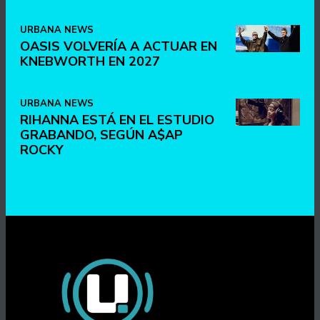
URBANA NEWS
OASIS VOLVERÍA A ACTUAR EN
KNEBWORTH EN 2027
URBANA NEWS
RIHANNA ESTÁ EN EL ESTUDIO
GRABANDO, SEGÚN A$AP
ROCKY