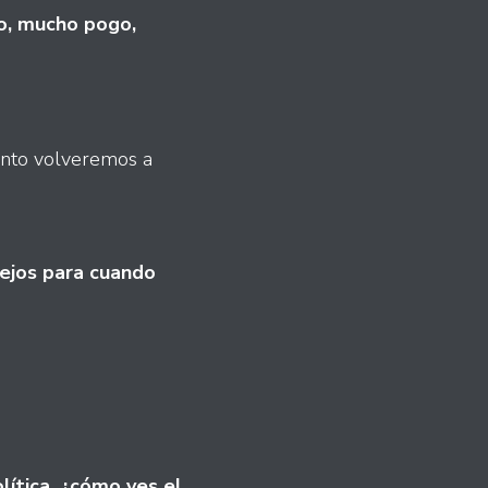
co, mucho pogo,
ronto volveremos a
iejos para cuando
lítica, ¿cómo ves el