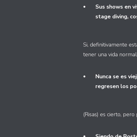
Sus shows en vi
stage diving, c
Si, definitivamente e
tener una vida norma
Nunca se es vie
regresen los po
(Risas) es cierto, per
Siendo de Boston