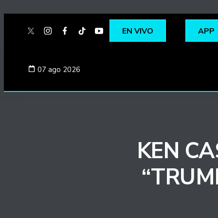
EN VIVO
APP
twitter
instagram
facebook
tiktok
youtube
spotify
07 ago 2026
KEN CA
“TRUMP