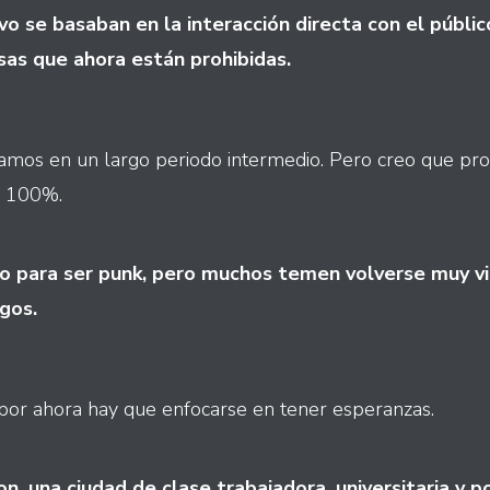
vo se basaban en la interacción directa con el públi
osas que ahora están prohibidas.
stamos en un largo periodo intermedio. Pero creo que p
l 100%.
jo para ser punk, pero muchos temen volverse muy v
gos.
o por ahora hay que enfocarse en tener esperanzas.
, una ciudad de clase trabajadora, universitaria y po