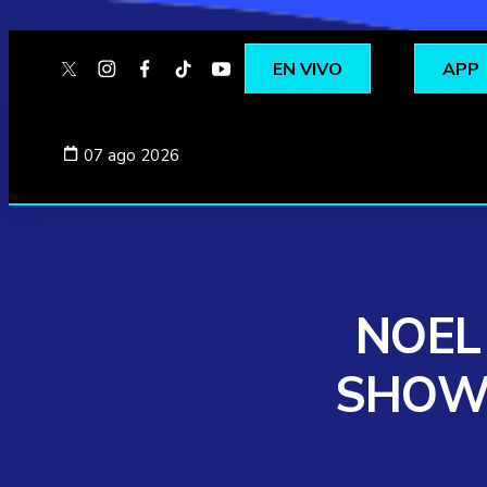
EN VIVO
APP
twitter
instagram
facebook
tiktok
youtube
spotify
07 ago 2026
NOEL
SHOW 