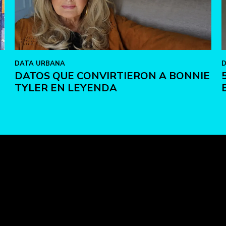
DATA URBANA
D
DATOS QUE CONVIRTIERON A BONNIE
TYLER EN LEYENDA