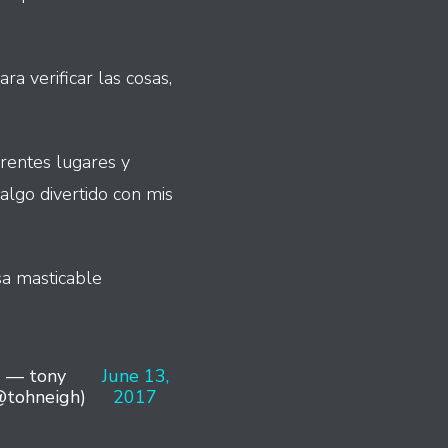
a verificar las cosas,
erentes lugares y
algo divertido con mis
sa masticable
— tony
June 13,
@tohneigh)
2017