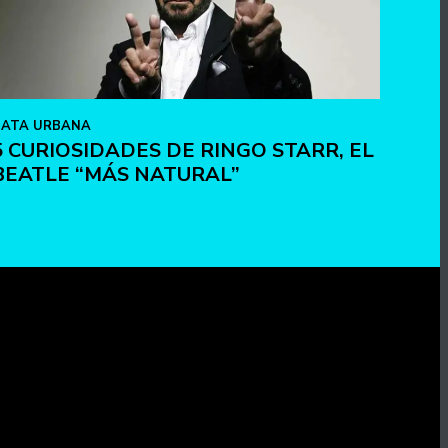
ATA URBANA
5 CURIOSIDADES DE RINGO STARR, EL
BEATLE “MÁS NATURAL”