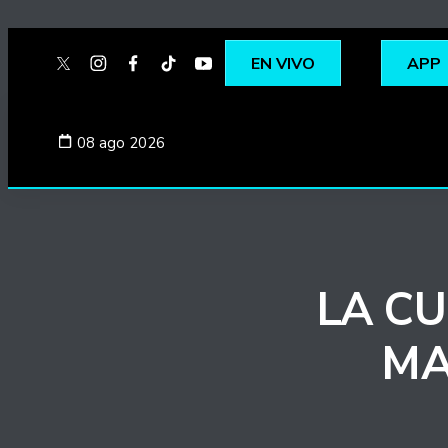
EN VIVO
APP
twitter
instagram
facebook
tiktok
youtube
spotify
08 ago 2026
LA C
MA