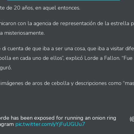
nte de 20 años, en aquel entonces.
aron con la agencia de representación de la estrella par
da misteriosamente.
 cuenta de que iba a ser una cosa, que iba a visitar dif
olla en cada uno de ellos”, explicó Lorde a Fallon. “Fue 
eguró.
 imágenes de aros de cebolla y descripciones como “ma
Lorde has been exposed for running an onion ring
(
tagram
pic.twitter.com/yYjFuUGUu7