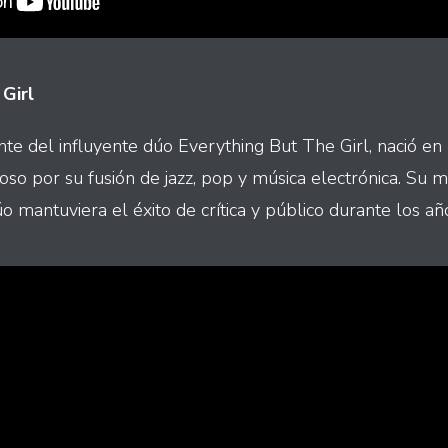
 Girl
te del influyente dúo Everything But The Girl, nació en 
so por su fusión de jazz, pop y música electrónica. Su ma
o mantuviera el éxito de crítica y público durante los añ