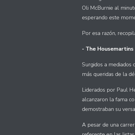
Oli McBurnie al minut
esperando este mome
Por esa razón, recopi
- The Housemartins
Surgidos a mediados d
más queridas de la dé
Liderados por Paul He
alcanzaron la fama co
demostraban su versat
A pesar de una carrer
referente en las lista