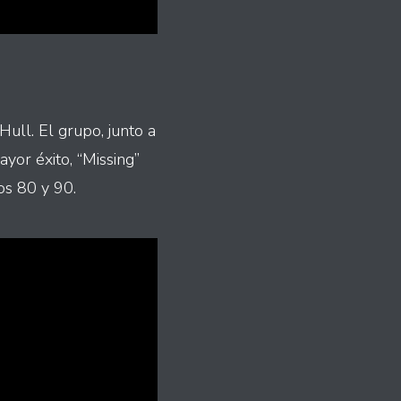
Hull. El grupo, junto a
yor éxito, “Missing”
os 80 y 90.