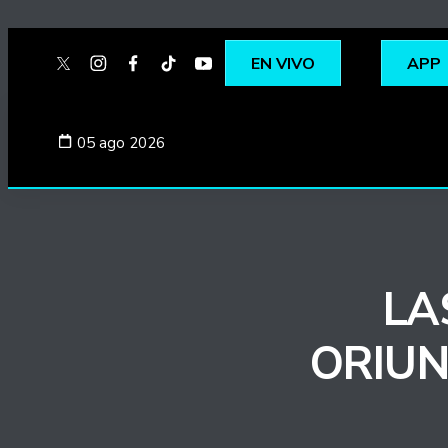
EN VIVO
APP
twitter
instagram
facebook
tiktok
youtube
spotify
05 ago 2026
LA
ORIUN