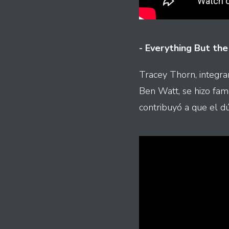
- Everything But the
Tracey Thorn, integran
Ben Watt, se hizo famo
contribuyó a que el dú