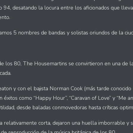
o 94, desatando la locura entre los aficionados que lle
nto.
lamos 5 nombres de bandas y solistas oriundos de la ciu
e los 80, The Housemartins se convirtieron en una de l
cada.
aton y con el bajista Norman Cook (más tarde conocido
n éxitos como “Happy Hour”, “Caravan of Love” y “Me a
ilidad, desde baladas conmovedoras hasta críticas optimi
a relativamente corta, dejaron una huella imborrable y 
s de reproducción de la música británica de los 80.