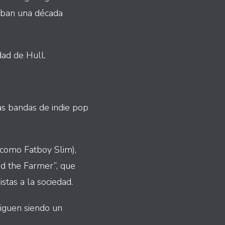
vaban una década
dad de Hull.
as bandas de indie pop
 como Fatboy Slim),
nd the Farmer”, que
stas a la sociedad.
siguen siendo un