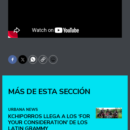
Facebook
Twitter
WhatsApp
Copy
Print
MÁS DE ESTA SECCIÓN
URBANA NEWS
KCHIPORROS LLEGA A LOS ‘FOR
YOUR CONSIDERATION’ DE LOS
LATIN GRAMMY