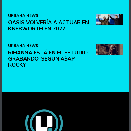
URBANA NEWS
OASIS VOLVERÍA A ACTUAR EN
KNEBWORTH EN 2027
URBANA NEWS
RIHANNA ESTÁ EN EL ESTUDIO
GRABANDO, SEGÚN A$AP
ROCKY