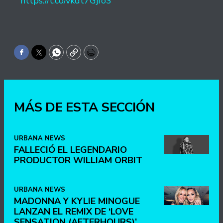
https://t.co/vkdt7Gjfo3
Facebook
Twitter
WhatsApp
Copy
Print
MÁS DE ESTA SECCIÓN
URBANA NEWS
FALLECIÓ EL LEGENDARIO
PRODUCTOR WILLIAM ORBIT
URBANA NEWS
MADONNA Y KYLIE MINOGUE
LANZAN EL REMIX DE ‘LOVE
SENSATION (AFTERHOURS)’