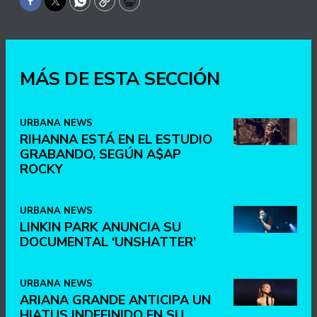
Facebook
Twitter
WhatsApp
Copy
Print
MÁS DE ESTA SECCIÓN
URBANA NEWS
RIHANNA ESTÁ EN EL ESTUDIO
GRABANDO, SEGÚN A$AP
ROCKY
URBANA NEWS
LINKIN PARK ANUNCIA SU
DOCUMENTAL ‘UNSHATTER’
URBANA NEWS
ARIANA GRANDE ANTICIPA UN
HIATUS INDEFINIDO EN SU