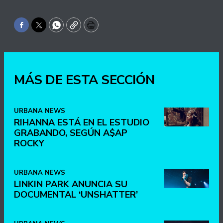
Facebook
Twitter
WhatsApp
Copy
Print
MÁS DE ESTA SECCIÓN
URBANA NEWS
RIHANNA ESTÁ EN EL ESTUDIO
GRABANDO, SEGÚN A$AP
ROCKY
URBANA NEWS
LINKIN PARK ANUNCIA SU
DOCUMENTAL ‘UNSHATTER’