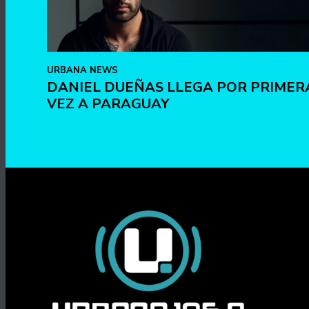
URBANA NEWS
DANIEL DUEÑAS LLEGA POR PRIMER
VEZ A PARAGUAY