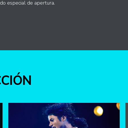
do especial de apertura.
int
CCIÓN