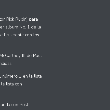
tor Rick Rubin) para
mer álbum No. 1 de la
e Frusciante con los
McCartney III de Paul
didas.
 número 1 en la lista
a lista con
landa con Post