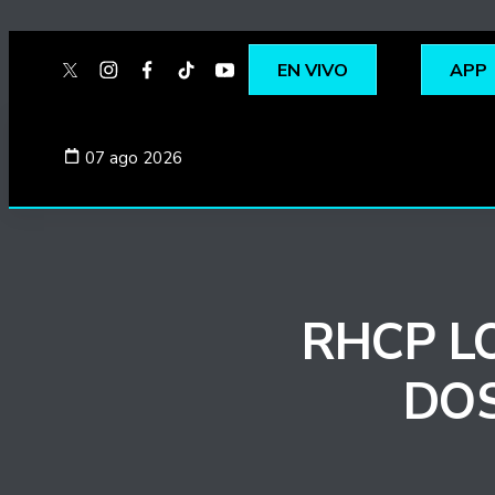
EN VIVO
APP
twitter
instagram
facebook
tiktok
youtube
spotify
07 ago 2026
RHCP L
DOS