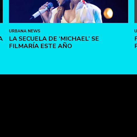
URBANA NEWS
A
LA SECUELA DE ‘MICHAEL’ SE
FILMARÍA ESTE AÑO