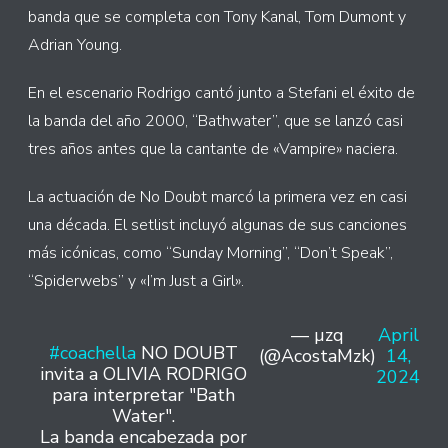
banda que se completa con Tony Kanal, Tom Dumont y
Adrian Young.
En el escenario Rodrigo cantó junto a Stefani el éxito de
la banda del año 2000, “Bathwater”, que se lanzó casi
tres años antes que la cantante de «Vampire» naciera.
La actuación de No Doubt marcó la primera vez en casi
una década. El setlist incluyó algunas de sus canciones
más icónicas, como “Sunday Morning”, “Don’t Speak”,
“Spiderwebs” y «I’m Just a Girl».
— µzq
April
#coachella
NO DOUBT
(@AcostaMzk)
14,
invita a OLIVIA RODRIGO
2024
para interpretar "Bath
Water".
La banda encabezada por