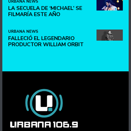
URBANA NEWS
LA SECUELA DE ‘MICHAEL’ SE
FILMARÍA ESTE AÑO
URBANA NEWS
FALLECIÓ EL LEGENDARIO
PRODUCTOR WILLIAM ORBIT