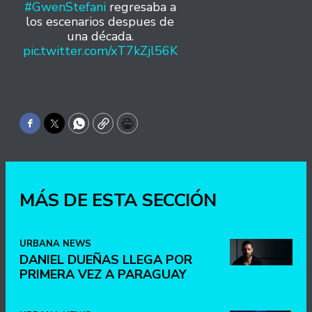
#GwenStefani
regresaba a
los escenarios despues de
una década.
pic.twitter.com/xT7kZjl56K
Facebook
Twitter
WhatsApp
Copy
Print
MÁS DE ESTA SECCIÓN
URBANA NEWS
DANIEL DUEÑAS LLEGA POR
PRIMERA VEZ A PARAGUAY