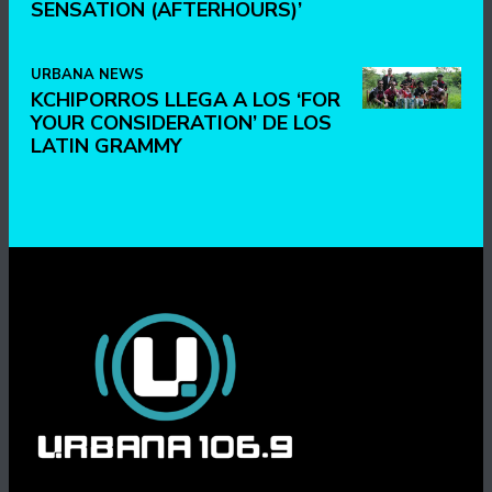
SENSATION (AFTERHOURS)’
URBANA NEWS
KCHIPORROS LLEGA A LOS ‘FOR
YOUR CONSIDERATION’ DE LOS
LATIN GRAMMY