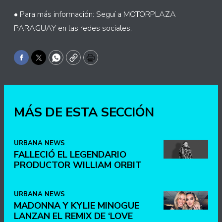
• Para más información: Seguí a MOTORPLAZA
PARAGUAY en las redes sociales.
Facebook
Twitter
WhatsApp
Copy
Print
MÁS DE ESTA SECCIÓN
URBANA NEWS
FALLECIÓ EL LEGENDARIO
PRODUCTOR WILLIAM ORBIT
URBANA NEWS
MADONNA Y KYLIE MINOGUE
LANZAN EL REMIX DE ‘LOVE