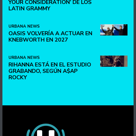
YOUR CONSIDERATION’ DE LOS
LATIN GRAMMY
URBANA NEWS
OASIS VOLVERÍA A ACTUAR EN
KNEBWORTH EN 2027
URBANA NEWS
RIHANNA ESTÁ EN EL ESTUDIO
GRABANDO, SEGÚN A$AP
ROCKY