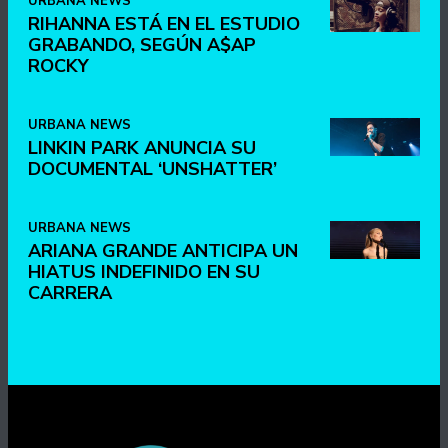
URBANA NEWS
RIHANNA ESTÁ EN EL ESTUDIO
GRABANDO, SEGÚN A$AP
ROCKY
URBANA NEWS
LINKIN PARK ANUNCIA SU
DOCUMENTAL ‘UNSHATTER’
URBANA NEWS
ARIANA GRANDE ANTICIPA UN
HIATUS INDEFINIDO EN SU
CARRERA