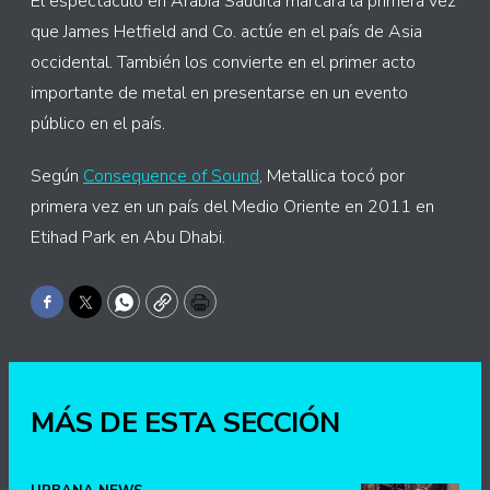
El espectáculo en Arabia Saudita marcará la primera vez
que James Hetfield and Co. actúe en el país de Asia
occidental. También los convierte en el primer acto
importante de metal en presentarse en un evento
público en el país.
Según
Consequence of Sound
, Metallica tocó por
primera vez en un país del Medio Oriente en 2011 en
Etihad Park en Abu Dhabi.
Facebook
Twitter
WhatsApp
Copy
Print
MÁS DE ESTA SECCIÓN