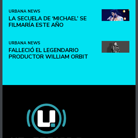
URBANA NEWS
LA SECUELA DE ‘MICHAEL’ SE
FILMARÍA ESTE AÑO
URBANA NEWS
FALLECIÓ EL LEGENDARIO
PRODUCTOR WILLIAM ORBIT