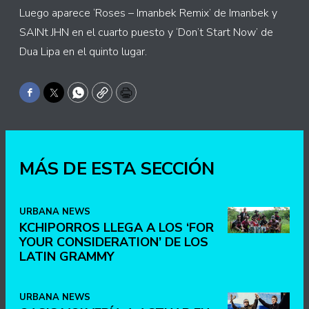
Luego aparece ‘Roses – Imanbek Remix’ de Imanbek y
SAINt JHN en el cuarto puesto y ‘Don’t Start Now’ de
Dua Lipa en el quinto lugar.
Facebook
Twitter
WhatsApp
Copy
Print
MÁS DE ESTA SECCIÓN
URBANA NEWS
KCHIPORROS LLEGA A LOS ‘FOR
YOUR CONSIDERATION’ DE LOS
LATIN GRAMMY
URBANA NEWS