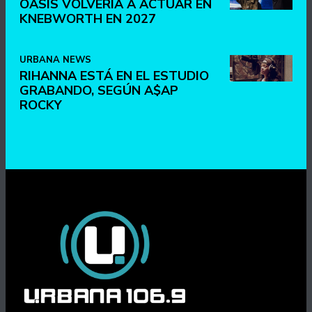
OASIS VOLVERÍA A ACTUAR EN
KNEBWORTH EN 2027
URBANA NEWS
RIHANNA ESTÁ EN EL ESTUDIO
GRABANDO, SEGÚN A$AP
ROCKY