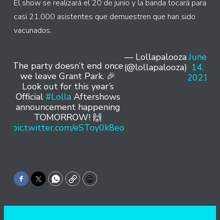
El show se realizará el 20 de junio y la banda tocará para
casi 21.000 asistentes que demuestren que han sido
vacunados.
— Lollapalooza
June
The party doesn’t end once
(@lollapalooza)
14,
we leave Grant Park. 🎉
2021
Look out for this year’s
Official
#Lolla
Aftershows
announcement happening
TOMORROW! 🙌
pic.twitter.com/eSToy0k8eo
Facebook
Twitter
WhatsApp
Copy
Print