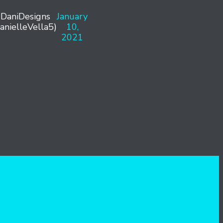
DaniDesigns
January
anielleVella5)
10,
2021