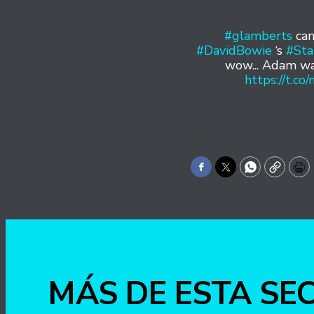
#glamberts
can
#DavidBowie
‘s
#Sta
wow... Adam was
https://t.c
Facebook
Twitter
WhatsApp
Copy
Pr
MÁS DE ESTA SE