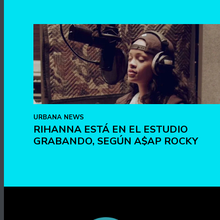
URBANA NEWS
RIHANNA ESTÁ EN EL ESTUDIO
GRABANDO, SEGÚN A$AP ROCKY