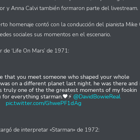
r y Anna Calvi también formaron parte del livestream.
erto homenaje contó con la conducción del pianista Mike 
edes sociales sus momentos en el escenario.
r de ‘Life On Mars’ de 1971:
s life that you meet someone who shaped your whole
 i was on a different planet last night. he was there and 
as truly one of the the greatest moments of my fookin
u for everything starman.🖤⚡️
@DavidBowieReal
pic.twitter.com/GhwePF1dAg
rgó de interpretar «Starman» de 1972: