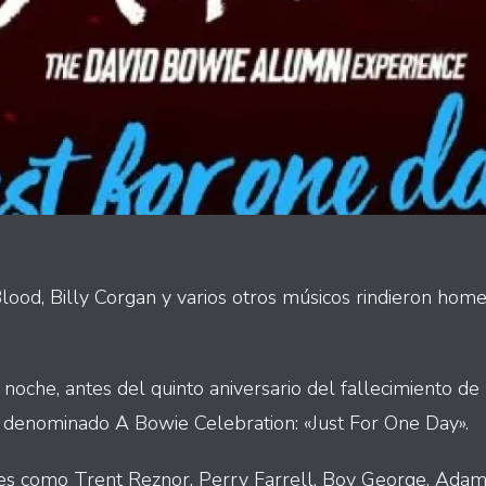
ood, Billy Corgan y varios otros músicos rindieron hom
 noche, antes del quinto aniversario del fallecimiento de 
l denominado A Bowie Celebration: «Just For One Day».
s como Trent Reznor, Perry Farrell, Boy George, Adam