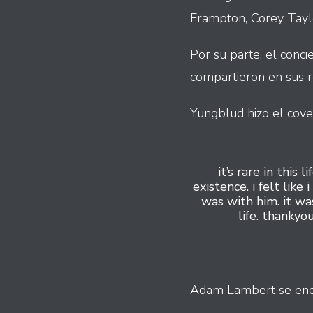
Frampton, Corey Taylo
Por su parte, el conci
compartieron en sus r
Yungblud hizo el cove
it’s rare in thi
existence. i felt like
was with him. it w
life. thankyo
Adam Lambert se enca