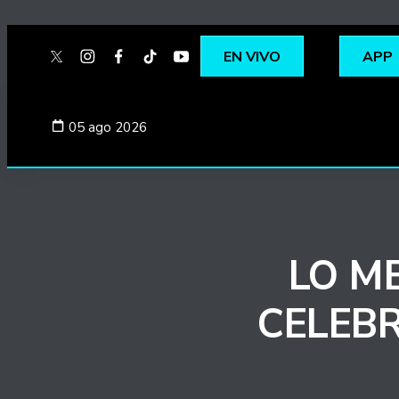
EN VIVO
APP
twitter
instagram
facebook
tiktok
youtube
spotify
05 ago 2026
LO M
CELEBR