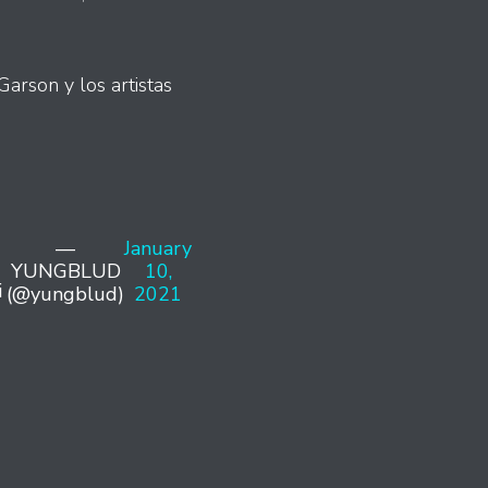
Garson y los artistas
—
January
YUNGBLUD
10,
i
(@yungblud)
2021