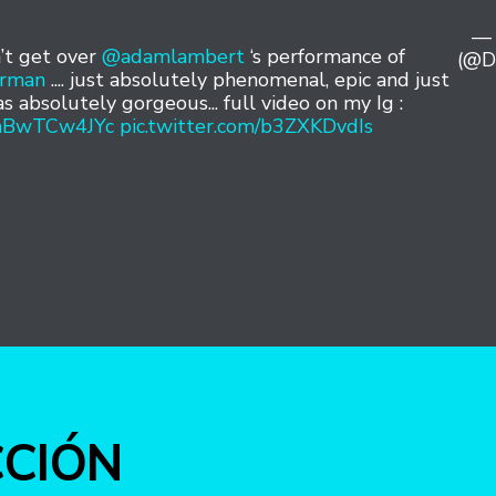
— 
’t get over
@adamlambert
‘s performance of
(@D
rman
.... just absolutely phenomenal, epic and just
 absolutely gorgeous... full video on my Ig :
o/nBwTCw4JYc
pic.twitter.com/b3ZXKDvdIs
int
CCIÓN