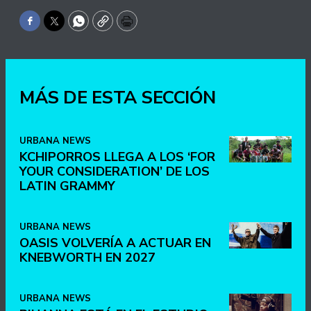
Facebook
Twitter
WhatsApp
Copy
Print
MÁS DE ESTA SECCIÓN
URBANA NEWS
KCHIPORROS LLEGA A LOS ‘FOR
YOUR CONSIDERATION’ DE LOS
LATIN GRAMMY
URBANA NEWS
OASIS VOLVERÍA A ACTUAR EN
KNEBWORTH EN 2027
URBANA NEWS