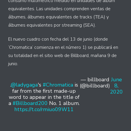
consumo multimétrico medido en unidades de álbum
equivalentes. Las unidades comprenden ventas de
álbumes, álbumes equivalentes de tracks (TEA) y
álbumes equivalentes por streaming (SEA).
El nuevo cuadro con fecha del 13 de junio (donde
‘Chromatica’ comienza en el número 1) se publicará en
su totalidad en el sitio web de Billboard, mañana 9 de
junio.
— billboard
June
.
@ladygaga
's
#Chromatica
is
(@billboard)
8,
far from the first made-up
2020
word to appear in the title of
a
#Billboard200
No. 1 album.
https://t.co/rmiuo09W11