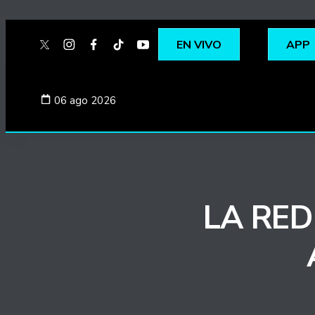
EN VIVO
APP
twitter
instagram
facebook
tiktok
youtube
spotify
06 ago 2026
LA RED