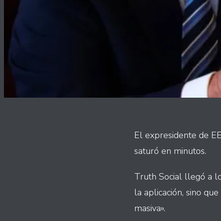
El expresidente de E
saturó en minutos.
Truth Social llegó a 
la aplicación, sino q
masiva».