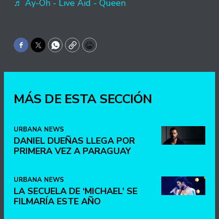
♬ Ay-Oh - Live Aid - Queen
Facebook
Twitter
WhatsApp
Copy
Print
MÁS DE ESTA SECCIÓN
URBANA NEWS
DANIEL DUEÑAS LLEGA POR
PRIMERA VEZ A PARAGUAY
URBANA NEWS
LA SECUELA DE ‘MICHAEL’ SE
FILMARÍA ESTE AÑO