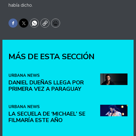
había dicho.
Facebook
Twitter
WhatsApp
Copy
Print
MÁS DE ESTA SECCIÓN
URBANA NEWS
DANIEL DUEÑAS LLEGA POR
PRIMERA VEZ A PARAGUAY
URBANA NEWS
LA SECUELA DE ‘MICHAEL’ SE
FILMARÍA ESTE AÑO