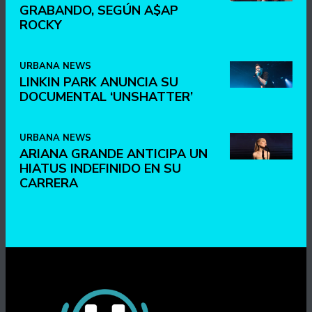
GRABANDO, SEGÚN A$AP
ROCKY
URBANA NEWS
LINKIN PARK ANUNCIA SU
DOCUMENTAL ‘UNSHATTER’
URBANA NEWS
ARIANA GRANDE ANTICIPA UN
HIATUS INDEFINIDO EN SU
CARRERA