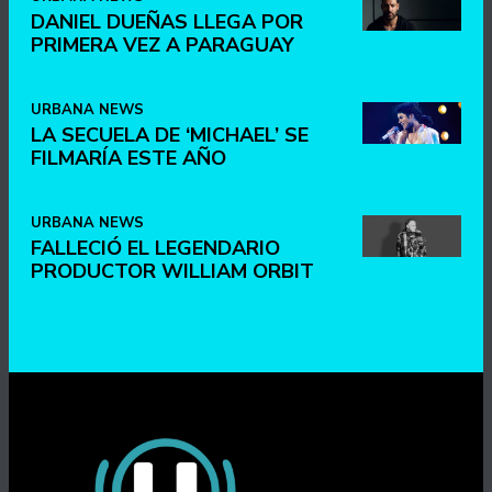
DANIEL DUEÑAS LLEGA POR
PRIMERA VEZ A PARAGUAY
URBANA NEWS
LA SECUELA DE ‘MICHAEL’ SE
FILMARÍA ESTE AÑO
URBANA NEWS
FALLECIÓ EL LEGENDARIO
PRODUCTOR WILLIAM ORBIT