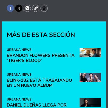
Facebook
Twitter
WhatsApp
Copy
Print
MÁS DE ESTA SECCIÓN
URBANA NEWS
BRANDON FLOWERS PRESENTA
‘TIGER’S BLOOD’
URBANA NEWS
BLINK-182 ESTÁ TRABAJANDO
EN UN NUEVO ÁLBUM
URBANA NEWS
DANIEL DUEÑAS LLEGA POR