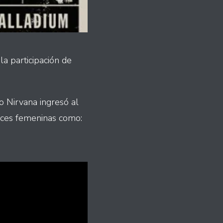
a participación de
o Nirvana ingresó al
voces femeninas como: