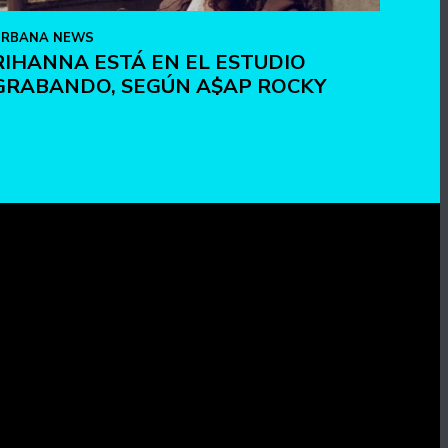
URBANA NEWS
RIHANNA ESTÁ EN EL ESTUDIO
GRABANDO, SEGÚN A$AP ROCKY