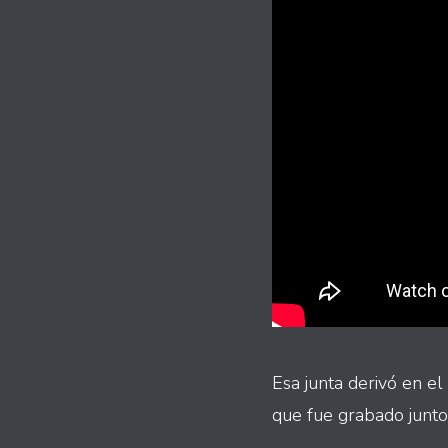
Esa junta derivó en e
que fue grabado junto