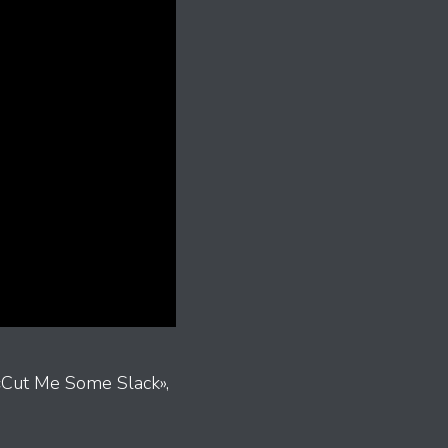
 «Cut Me Some Slack»,