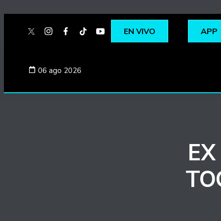
EN VIVO
APP
twitter
instagram
facebook
tiktok
youtube
spotify
06 ago 2026
EX
TO