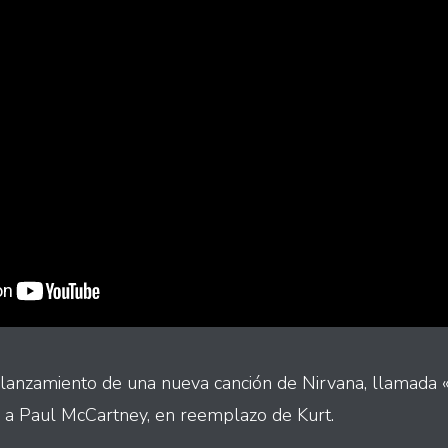
l lanzamiento de una nueva canción de Nirvana, llamada
 a Paul McCartney, en reemplazo de Kurt.