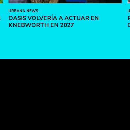
URBANA NEWS
R
OASIS VOLVERÍA A ACTUAR EN
KNEBWORTH EN 2027