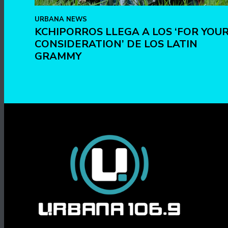
URBANA NEWS
KCHIPORROS LLEGA A LOS ‘FOR YOU
CONSIDERATION’ DE LOS LATIN
GRAMMY