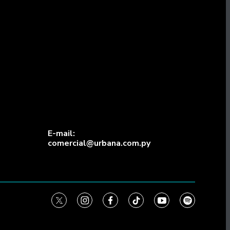
E-mail:
comercial@urbana.com.py
twitter
instagram
facebook
tiktok
youtube
spotify