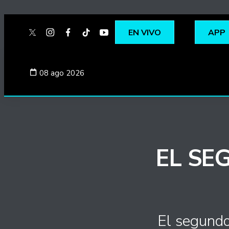
EN VIVO
APP
twitter
instagram
facebook
tiktok
youtube
spotify
08 ago 2026
EL SE
El segundo