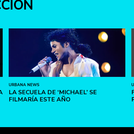
CCIÓN
URBANA NEWS
A
LA SECUELA DE ‘MICHAEL’ SE
FILMARÍA ESTE AÑO