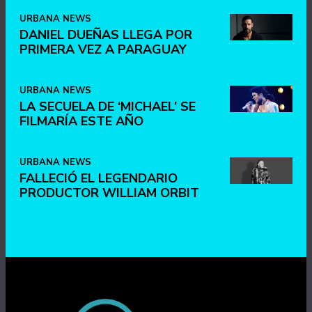
URBANA NEWS
DANIEL DUEÑAS LLEGA POR
PRIMERA VEZ A PARAGUAY
URBANA NEWS
LA SECUELA DE ‘MICHAEL’ SE
FILMARÍA ESTE AÑO
URBANA NEWS
FALLECIÓ EL LEGENDARIO
PRODUCTOR WILLIAM ORBIT