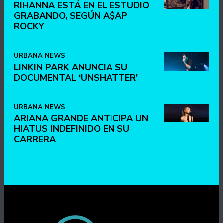
RIHANNA ESTÁ EN EL ESTUDIO
GRABANDO, SEGÚN A$AP
ROCKY
URBANA NEWS
LINKIN PARK ANUNCIA SU
DOCUMENTAL ‘UNSHATTER’
URBANA NEWS
ARIANA GRANDE ANTICIPA UN
HIATUS INDEFINIDO EN SU
CARRERA