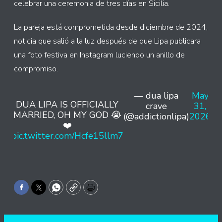
celebrar una ceremonia de tres días en Sicilia.
La pareja está comprometida desde diciembre de 2024,
noticia que salió a la luz después de que Lipa publicara
una foto festiva en Instagram luciendo un anillo de
compromiso.
— dua lipa
May
DUA LIPA IS OFFICIALLY
crave
31,
MARRIED, OH MY GOD 😭
(@addictionlipa)
2026
❤️
pic.twitter.com/Hcfe15llm7
Facebook
Twitter
WhatsApp
Copy
Print