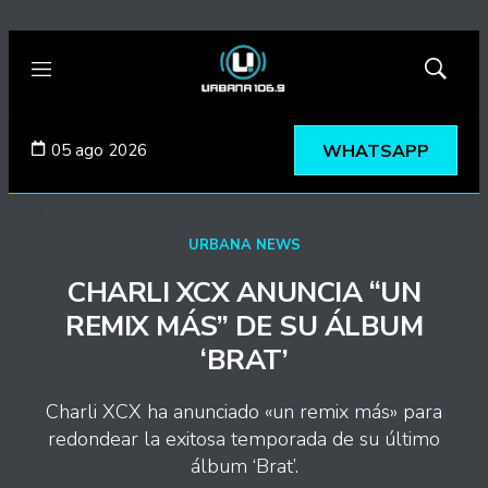
Menú
Mostrar
búsqued
05 ago 2026
WHATSAPP
URBANA NEWS
CHARLI XCX ANUNCIA “UN
REMIX MÁS” DE SU ÁLBUM
‘BRAT’
Charli XCX ha anunciado «un remix más» para
redondear la exitosa temporada de su último
álbum ‘Brat’.