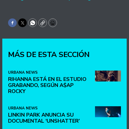
Facebook
Twitter
WhatsApp
Copy
Print
MÁS DE ESTA SECCIÓN
URBANA NEWS
RIHANNA ESTÁ EN EL ESTUDIO
GRABANDO, SEGÚN A$AP
ROCKY
URBANA NEWS
LINKIN PARK ANUNCIA SU
DOCUMENTAL ‘UNSHATTER’