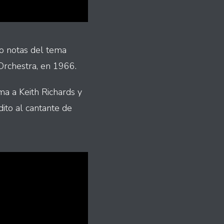
co notas del tema
Orchestra, en 1966.
ma a Keith Richards y
ito al cantante de