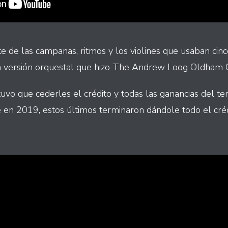
e de las campanas, ritmos y los violines que usaban cin
la versión orquestal que hizo The Andrew Loog Oldham 
uvo que cederles el crédito y todas las ganancias del te
e en 2019, estos últimos terminaron dándole todo el créd