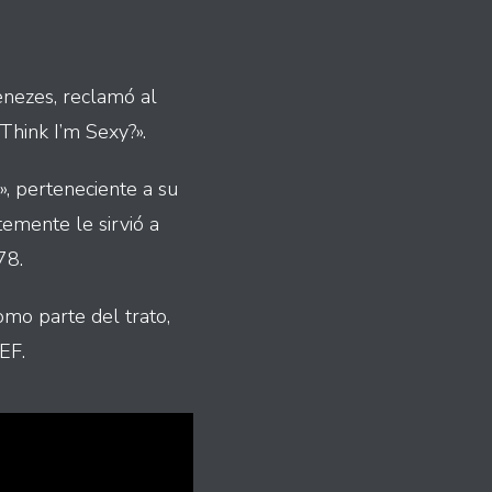
enezes, reclamó al
Think I’m Sexy?».
, perteneciente a su
temente le sirvió a
78.
como parte del trato,
EF.