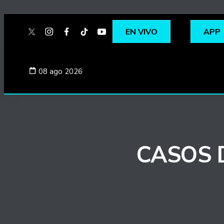
EN VIVO
APP
twitter
instagram
facebook
tiktok
youtube
spotify
08 ago 2026
CASOS 