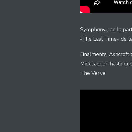
Symphony», en la part
«The Last Time», de 
Finalmente, Ashcroft t
Mick Jagger, hasta qu
The Verve.