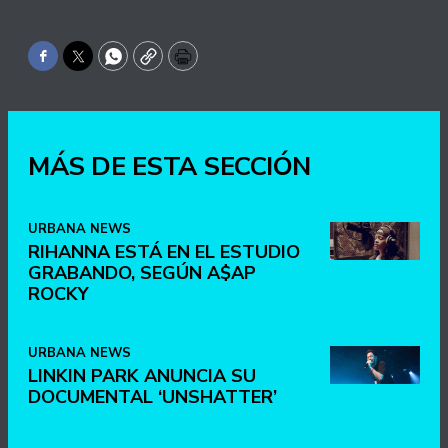
Facebook
Twitter
WhatsApp
Copy
Print
MÁS DE ESTA SECCIÓN
URBANA NEWS
RIHANNA ESTÁ EN EL ESTUDIO
GRABANDO, SEGÚN A$AP
ROCKY
URBANA NEWS
LINKIN PARK ANUNCIA SU
DOCUMENTAL ‘UNSHATTER’