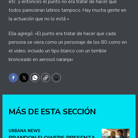
etc. y entonces el punto no era tratar de hacer que
todos parecieran latinos tampoco. Hay mucha gente en
la actuación que no lo está «.
Ella agregó: «El punto era tratar de hacer que cada
persona se viera como un personaje de los 80 como en
el video, incluido un tipo blanco con un terrible
bronceado en aerosol naranja».
Facebook
Twitter
WhatsApp
Copy
Print
MÁS DE ESTA SECCIÓN
URBANA NEWS