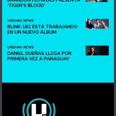
BRANDON FLOWERS PRESENTA
‘TIGER’S BLOOD’
URBANA NEWS
BLINK-182 ESTÁ TRABAJANDO
EN UN NUEVO ÁLBUM
URBANA NEWS
DANIEL DUEÑAS LLEGA POR
PRIMERA VEZ A PARAGUAY