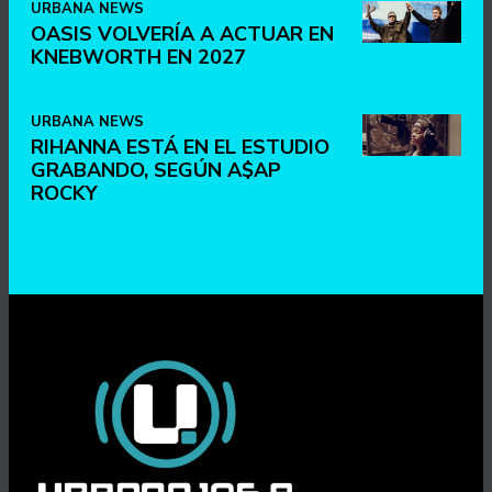
URBANA NEWS
OASIS VOLVERÍA A ACTUAR EN
KNEBWORTH EN 2027
URBANA NEWS
RIHANNA ESTÁ EN EL ESTUDIO
GRABANDO, SEGÚN A$AP
ROCKY