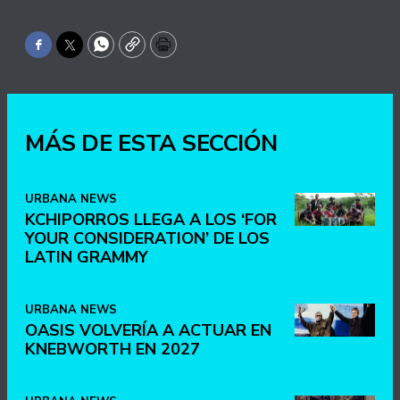
Facebook
Twitter
WhatsApp
Copy
Print
MÁS DE ESTA SECCIÓN
URBANA NEWS
KCHIPORROS LLEGA A LOS ‘FOR
YOUR CONSIDERATION’ DE LOS
LATIN GRAMMY
URBANA NEWS
OASIS VOLVERÍA A ACTUAR EN
KNEBWORTH EN 2027