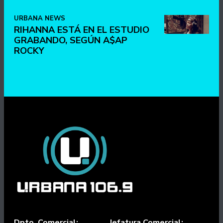
URBANA NEWS
RIHANNA ESTÁ EN EL ESTUDIO
GRABANDO, SEGÚN A$AP
ROCKY
Dpto. Comercial:
Jefatura Comercial: