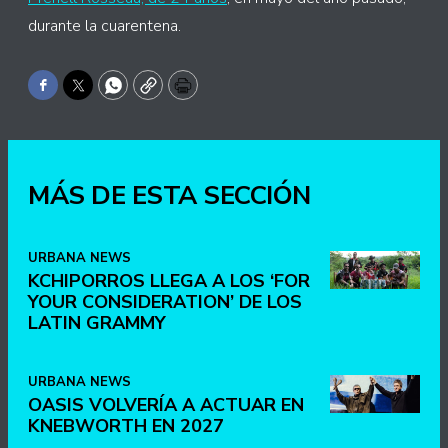
durante la cuarentena.
Facebook
Twitter
WhatsApp
Copy
Print
MÁS DE ESTA SECCIÓN
URBANA NEWS
KCHIPORROS LLEGA A LOS ‘FOR
YOUR CONSIDERATION’ DE LOS
LATIN GRAMMY
URBANA NEWS
OASIS VOLVERÍA A ACTUAR EN
KNEBWORTH EN 2027