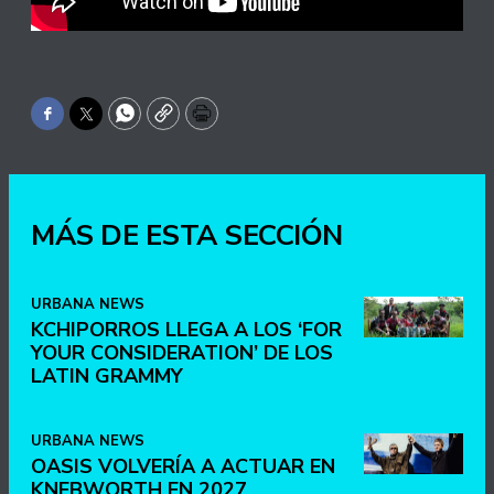
Facebook
Twitter
WhatsApp
Copy
Print
MÁS DE ESTA SECCIÓN
URBANA NEWS
KCHIPORROS LLEGA A LOS ‘FOR
YOUR CONSIDERATION’ DE LOS
LATIN GRAMMY
URBANA NEWS
OASIS VOLVERÍA A ACTUAR EN
KNEBWORTH EN 2027