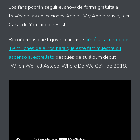
Los fans podrán seguir el show de forma gratuita a
través de las aplicaciones Apple TV y Apple Music, o en
Canal de YouTube de Eilish.
Recordemos que la joven cantante
firmó un acuerdo de
19 millones de euros para que este film muestre su
ascenso al estrellato
después de su álbum debut
“When We Fall Asleep, Where Do We Go?” de 2018.