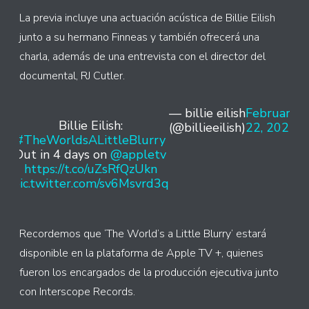
La previa incluye una actuación acústica de Billie Eilish
junto a su hermano Finneas y también ofrecerá una
charla, además de una entrevista con el director del
documental, RJ Cutler.
— billie eilish
February
Billie Eilish:
(@billieeilish)
22, 2021
#TheWorldsALittleBlurry
Out in 4 days on
@appletv
https://t.co/uZsRfQzUkn
pic.twitter.com/sv6Msvrd3q
Recordemos que ‘The World’s a Little Blurry’ estará
disponible en la plataforma de Apple TV +, quienes
fueron los encargados de la producción ejecutiva junto
con Interscope Records.