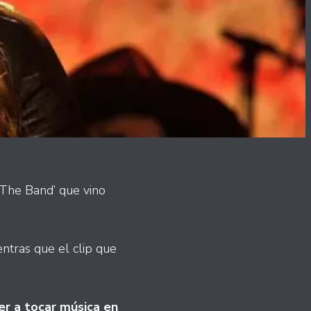
 The Band’ que vino
ntras que el clip que
r a tocar música en