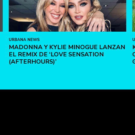
URBANA NEWS
MADONNA Y KYLIE MINOGUE LANZAN
EL REMIX DE ‘LOVE SENSATION
(AFTERHOURS)’