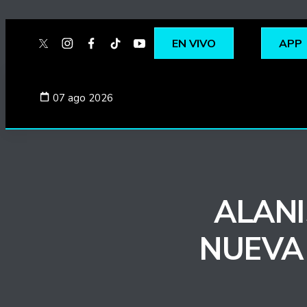
EN VIVO
APP
twitter
instagram
facebook
tiktok
youtube
spotify
07 ago 2026
ALANI
NUEVA 