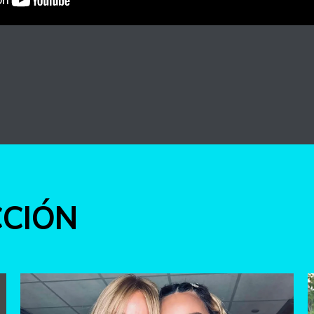
int
CCIÓN