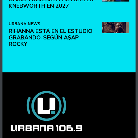
KNEBWORTH EN 2027
URBANA NEWS
RIHANNA ESTÁ EN EL ESTUDIO
GRABANDO, SEGÚN A$AP
ROCKY