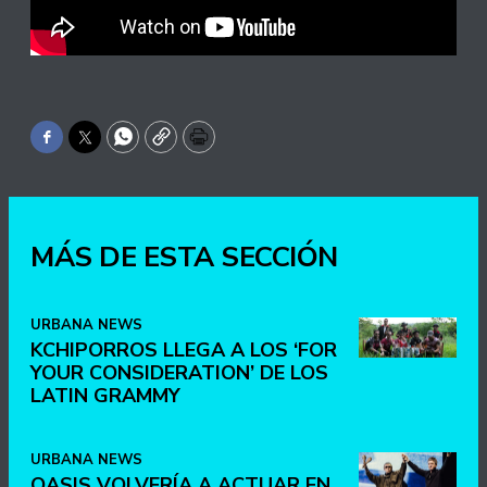
Facebook
Twitter
WhatsApp
Copy
Print
MÁS DE ESTA SECCIÓN
URBANA NEWS
KCHIPORROS LLEGA A LOS ‘FOR
YOUR CONSIDERATION’ DE LOS
LATIN GRAMMY
URBANA NEWS
OASIS VOLVERÍA A ACTUAR EN